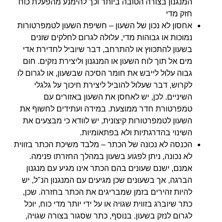
המנגנון בצורה הטובה ביותר וכך להימנע מהפעלת כוח
חזק מדי
אחסון לא נכון של השעון – חשיפת השעון לטמפרטורות
נמוכות או גבוהות מדי, עלולה לגרום לחלקים שונים
בשעון להתכווץ או להתרחב, דבר שיוביל לחדירת אדי
מים אל תוך לוח השעון או המנגנון וליצירת נזקים. חום
גבוה עלול לייבש את חומר הסיכה שבשעון, או לגרום לו
לקרוש, דבר שעלול להוביל ליצירת חיכוך על גלגלי
השיניים. לכן, יש לאחסן את השעון באזורים עם
טמפרטורת חדר ממוצעת. במידה ועתידים לחשוף את
השעון לטמפרטורות קיצונית, יש לוודא כי מבצעים את
השינוי בהדרגתיות ולא בפתאומיות.
הכנסה לא נכונה של הכתר – מלבד משיכת הכתר בזווית
לא נכונה, ניתן לפגוע בשעון במהלך החזרתו פנימה.
אמנם, ישנם שעונים בהם הכתר אינו מגיע עם מנגנון
הברגה, אך בשעונים שכן מגיעים עם המנגנון הנ"ל, יש
להיות זהירים בזמן שמבריגים את הכתר בחזרה. שכן,
כתר שיוברג בזווית שגויה או על ידי יותר מדי כוח, יוכל
לגרום לנזק בשעון. בנוסף, כתר שסגור בצורה שגויה,