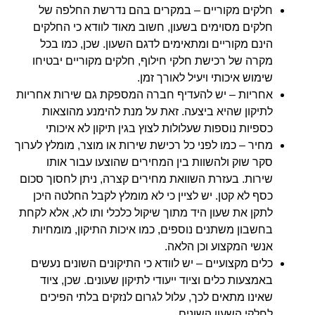
חלקים מקוריים – במקרים בהם נדרשת החלפה של
חלקים מסוימים בשעון, חשוב מאוד לוודא כי החלקים
הינם מקוריים ומתאימים לדגם השעון. שכן, כמו בכל
מקרה של רכישת חלקי חילוף, חלקים מקוריים יבטיחו
שימוש איכותי ויעיל לאורך זמן.
אחריות – יש להעדיף חברה המספקת גם שירות אחריות
לתיקון שהיא ביצעה. זאת על מנת להימנע מהוצאות
כספיות נוספות שעלולות לצוץ בגין תיקון לא איכותי
מחיר – כמו לפני כל רכישת שירות או מוצר, מומלץ לערוך
סקר שוק ולהשוות בין המחירים שהוצעו עבור אותו
שירות. בעזרת השוואת מחירים קצרה, ניתן לחסוך סכום
כסף לא קטן. יש לציין כי לא מומלץ לקבל החלטה היכן
לתקן את שעון היד מתוך שיקול כלכלי ותו לא, אלא לקחת
בחשבון משתנים נוספים, כמו איכות התיקון, מומחיות
אנשי המקצוע וכן הלאה.
כלים מקצועיים – יש לוודא כי התיקונים השונים נעשים
באמצעות כלים וציוד ייעודי לתיקון שעונים. שכן, ציוד
שאינו מתאים לכך, עלול לגרום לנזקים בלתי הפיכים
לחלקי השעון השונים.