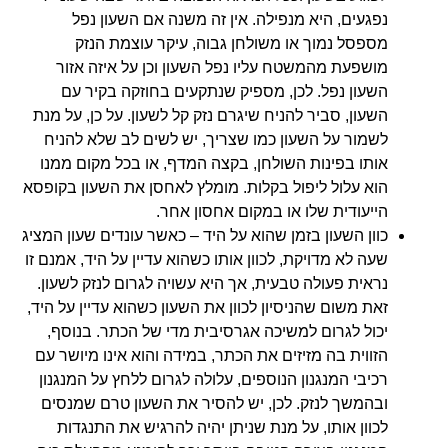
נפגעים, היא מנפילה. אין זה משנה אם השעון נפל
מספסל נמוך או משולחן גבוה, עיקר עוצמת הנזק
מושפעת מהמשטח עליו נפל השעון וכן על איזה אזור
השעון נפל. לכן, מספיק שנתקעים בחוזקה בקיר עם
השעון, סביר להניח שיגרם נזק קל לשעון. על כן, על מנת
לשמור על השעון כמו שצריך, יש לשים לב שלא להניח
אותו בפינות השולחן, בקצה המדף, או בכל מקום ממנו
הוא עלול ליפול בקלות. מומלץ לאחסן את השעון בקופסא
הייעודית שלו או במקום אחסון אחר.
כוון השעון בזמן שהוא על היד – כאשר עונדים שעון המציג
שעה לא מדויקת, לכוון אותו כשהוא עדיין על היד, אמנם זו
נראית פעולה טבעית, אך היא עשויה לגרום לנזק לשעון.
זאת משום שהניסיון לכוון את השעון כשהוא עדיין על היד,
יכול לגרום למשיכה אגרסיבית מדי של הכתר. בנוסף,
הזווית בה מזיזים את הכתר, במידה והוא אינו מיושר עם
רכיבי המנגנון הנוספים, עלולה לגרום ללחץ על המנגנון
ובהמשך לנזק. לכן, יש להסיר את השעון טרם שמנסים
לכוון אותו, על מנת שניתן יהיה להרגיש את התנגדות